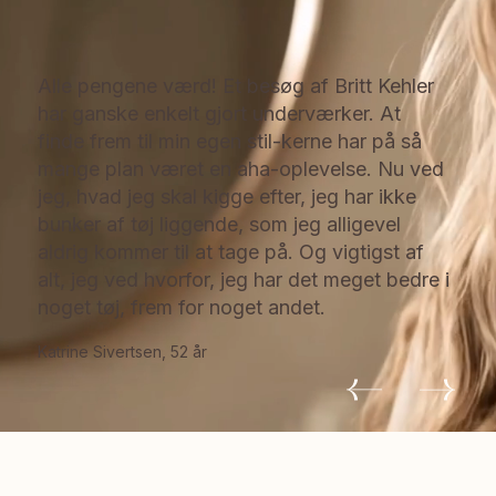
Alle pengene værd! Et besøg af Britt Kehler
har ganske enkelt gjort underværker. At
finde frem til min egen stil-kerne har på så
mange plan været en aha-oplevelse. Nu ved
jeg, hvad jeg skal kigge efter, jeg har ikke
bunker af tøj liggende, som jeg alligevel
aldrig kommer til at tage på. Og vigtigst af
alt, jeg ved hvorfor, jeg har det meget bedre i
noget tøj, frem for noget andet.
Katrine Sivertsen, 52 år