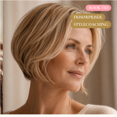
BOOK TID
FRISØRPRISER
STYLECOACHING